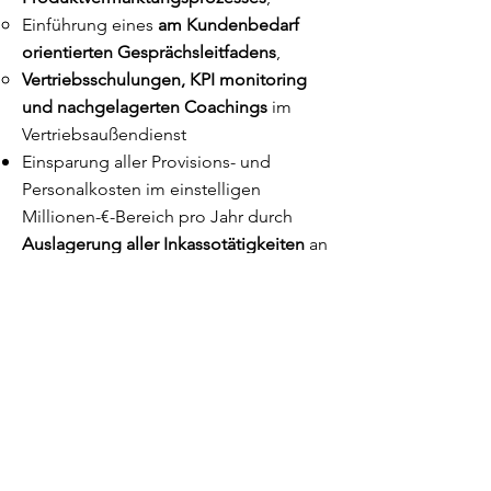
Einführung eines
am Kundenbedarf
orientierten Gesprächsleitfadens
,
Vertriebsschulungen, KPI monitoring
und nachgelagerten Coachings
im
Vertriebsaußendienst
Einsparung aller Provisions- und
Personalkosten im einstelligen
Millionen-€-Bereich pro Jahr durch
Auslagerung aller Inkassotätigkeiten
an
ein Service-Unternehmen. Ohne
laufende Kosten – mit der gleichen
branchenüblichen Inkasso-
Erfolgsquote
Einsparung der jährlichen
Gesamtkosten im Finanzbereich eines
Konzerns mit mehr als 1.200
Tochtergesellschaften in dreistelliger
Millionen-Euro-Höhe, gleichzeitig