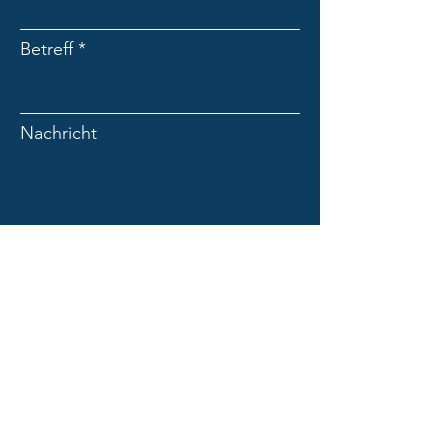
Betreff
Nachricht
Absenden
Matthias Hansen.
Beyond Consulting.
Abendrothsweg 26
20251 Hamburg